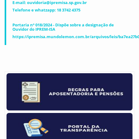
E-mail: ouvidoria@ipremisa.sp.gov.br
Telefone e whatzapp: 18 3742 4375
Portaria nº 018/2024 - Dispõe sobre a designação de
Ouvidor do IPREM-ISA
https://ipremisa.mundolemon.com.br/arquivos/leis/ba7ea27b0